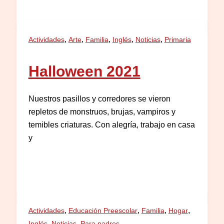
,
,
,
,
,
Actividades
Arte
Familia
Inglés
Noticias
Primaria
Halloween 2021
Nuestros pasillos y corredores se vieron
repletos de monstruos, brujas, vampiros y
temibles criaturas. Con alegría, trabajo en casa
y
,
,
,
,
Actividades
Educación Preescolar
Familia
Hogar
,
,
Inglés
Noticias
Para padres