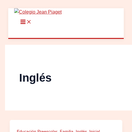
Ir
al
contenido
Inglés
,
,
,
,
Educación Preescolar
Familia
Inglés
Inicial