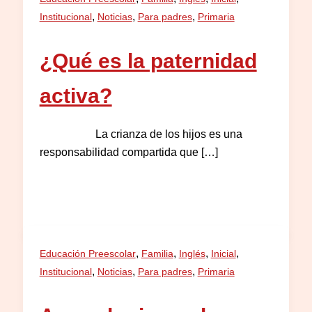
,
,
,
Institucional
Noticias
Para padres
Primaria
¿Qué es la paternidad
activa?
La crianza de los hijos es una
responsabilidad compartida que […]
,
,
,
,
Educación Preescolar
Familia
Inglés
Inicial
,
,
,
Institucional
Noticias
Para padres
Primaria