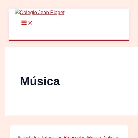
Ir
al
contenido
Música
,
,
,
,
Actividades
Educación Preescolar
Música
Noticias