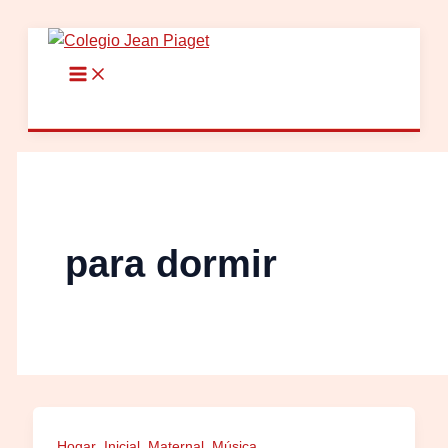
Ir
al
contenido
para dormir
,
,
,
Hogar
Inicial
Maternal
Música