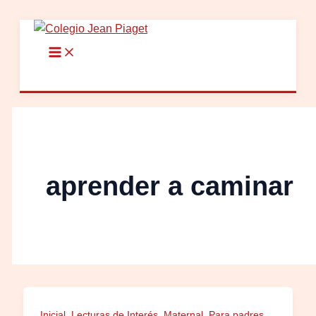
Ir
al
contenido
aprender a caminar
,
,
,
Inicial
Lecturas de Interés
Maternal
Para padres