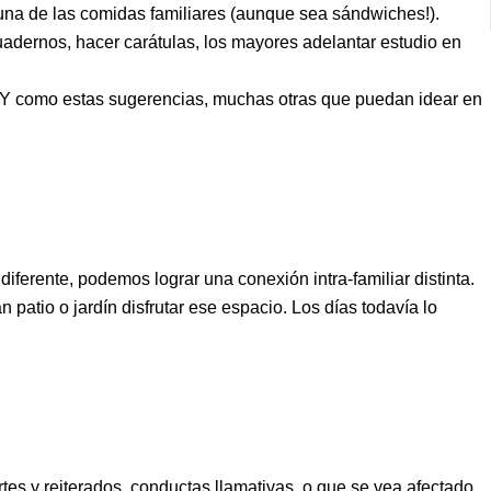
una de las comidas familiares (aunque sea sándwiches!).
uadernos, hacer carátulas, los mayores adelantar estudio en
s. Y como estas sugerencias, muchas otras que puedan idear en
ferente, podemos lograr una conexión intra-familiar distinta.
patio o jardín disfrutar ese espacio. Los días todavía lo
es y reiterados, conductas llamativas, o que se vea afectado