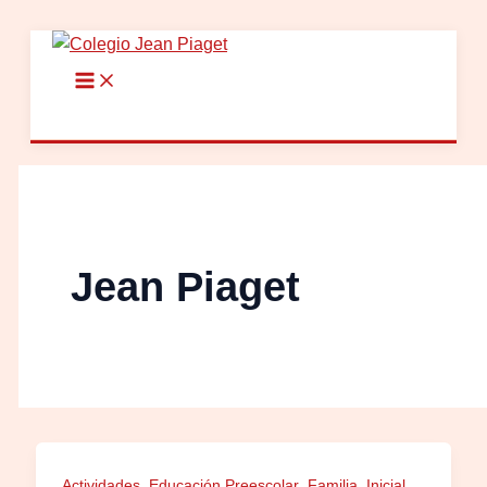
Ir
al
contenido
Jean Piaget
,
,
,
,
Actividades
Educación Preescolar
Familia
Inicial